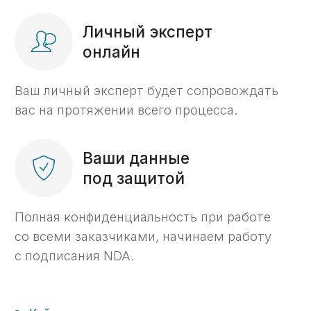
Кейс №7
Возврат субсидии
в бюджет при
банкротстве
организации