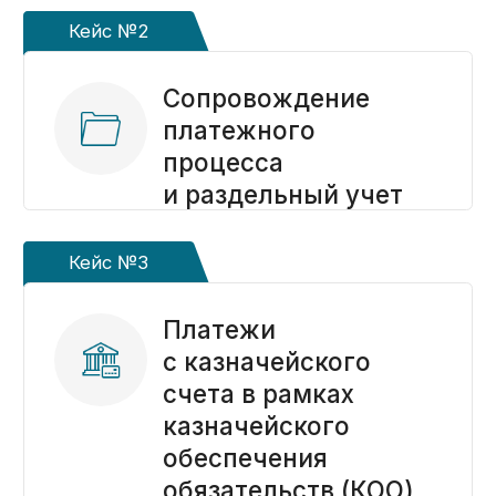
Настройка ГИИС
«Электронный
бюджет» и возврат
«зависших» средств
по контрактам 2021
года
Кейс №11
30 млн
на казначейском счете
и горящие сроки
по ГОЗ: как законно
расходовать средства
без массового
открытия счетов
контрагентам
Кейс №12
Строительная