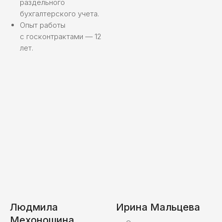
раздельного
бухгалтерского учета.
Опыт работы
с госконтрактами — 12
лет.
Людмила
Ирина Мальцева
Структура
Организация работы
Мехоношина