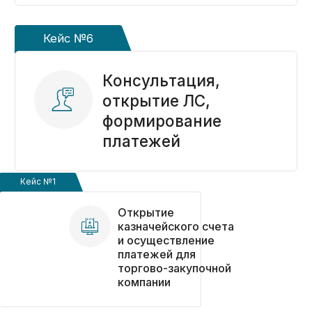
сопровождение
казначейских расчетов
по 3 госконтрактам
на строительные
работы
Кейс №15
Контракт 112 млн:
заранее выявили
риск
Кейс №1
«доконтрактных»
затрат и помогли
Открытие
закрепить
казначейского счета
их в договоре
и осуществление
платежей для
Кейс №16
торгово-закупочной
компании
Поставка
оборудования