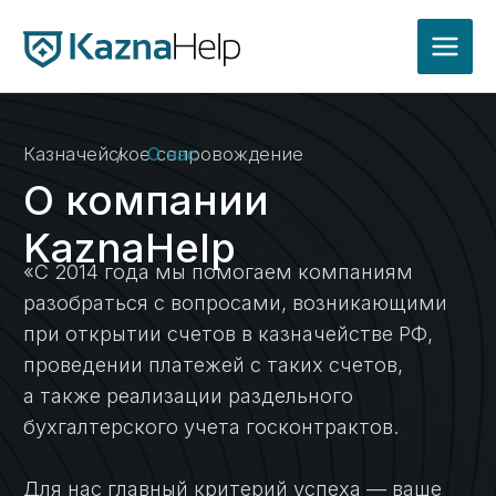
Казначейское сопровождение
/
О нас
О компании
KaznaHelp
«С 2014 года мы помогаем компаниям
разобраться с вопросами, возникающими
при открытии счетов в казначействе РФ,
проведении платежей с таких счетов,
а также реализации раздельного
бухгалтерского учета госконтрактов.
Для нас главный критерий успеха — ваше
доверие. Наша команда фокусируется
на ваших задачах и берет на себя даже
самые сложные процессы.»
Нужна профессиональная
поддержка в казначействе?