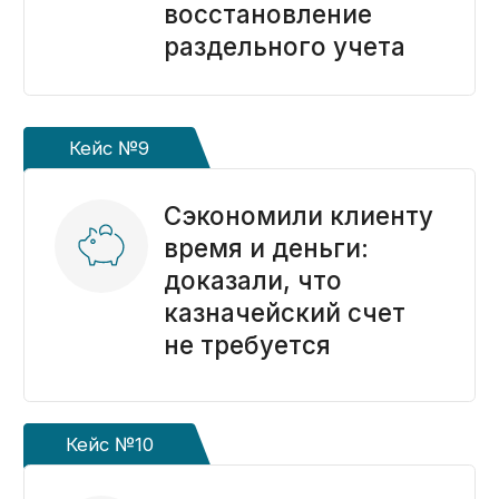
Сб-Вс: выходной
Заказать звонок
Наши публикации
в онлайн-изданиях
Услуги
Бесплатный анализ контракта
Открытие счёта в казначействе
Расходование средств
Раздельный учет
Формирование РКМ
Установка ПО