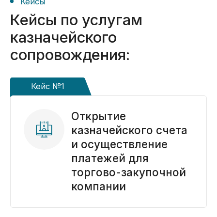
Кейс №8
Ответ на запрос
прокуратуры:
обоснование цены
и срочное
восстановление
раздельного учета
Кейс №9
Сэкономили клиенту
время и деньги:
доказали, что
казначейский счет
не требуется
Кейс №10