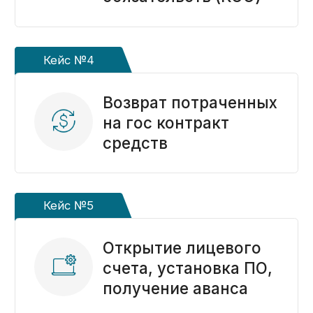
компания: десятки
платежей
ежемесячно
по каждому
контракту — взяли
сопровождение
на себя
Кейс №13
«Модуль в 1С все
сделает сам» —
не сделал: клиент
получил штраф
и пришел
за экспертизой
Кейс №14
Клиент из Крыма: