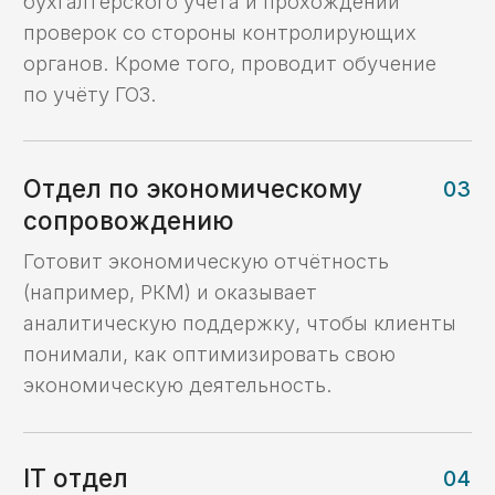
Кейс №4
Возврат потраченных
на гос контракт
средств
Кейс №5
Открытие лицевого
счета, установка ПО,
получение аванса
Кейс №6
Консультация,
открытие ЛС,
формирование