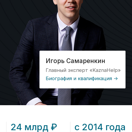
24 млрд ₽
с 2014 года
выведенных
занимаемся
средств
казначейским
по контрактам
сопровождением
в 2025 году
на 80%
100%
сэкономим вам
прозрачные цены
время при работе
на сайте без
с казначейским
скрытых услуг
счетом
и платежей
История
Наша история