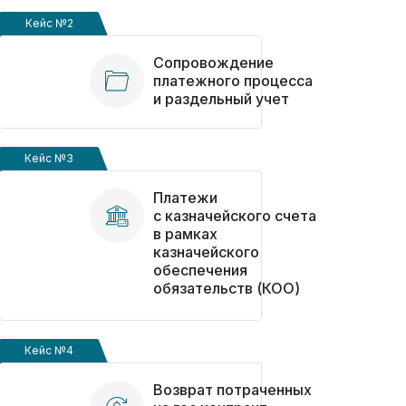
из Китая: заранее
выявили риск
Кейс №2
превышения
прибыли и сохранили
Сопровождение
клиенту около 20
платежного процесса
млн рублей
и раздельный учет
Отзывы
Кейс №3
Отзывы наших
клиентов
Платежи
с казначейского счета
в рамках
казначейского
ООО «Волгоградский Завод
обеспечения
Резервуарных Конструкций»
обязательств (КОО)
Расходование средств (ОБС счет)
Раздельный бухгалтерский учет
Кейс №4
Возврат потраченных