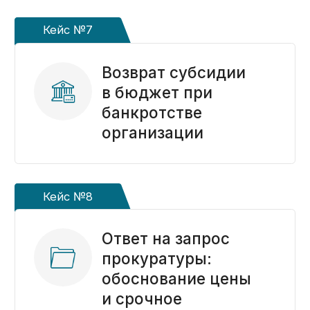
Казначейское сопровождение
по всей России
Ольга Осипова
Ведущий эксперт «KaznaHelp»
Биография и квалификация ->
Контакты
+7 (917) 887-95-50
info@kaznahelp.ru
Пн-Пт: 9:00 - 18:00