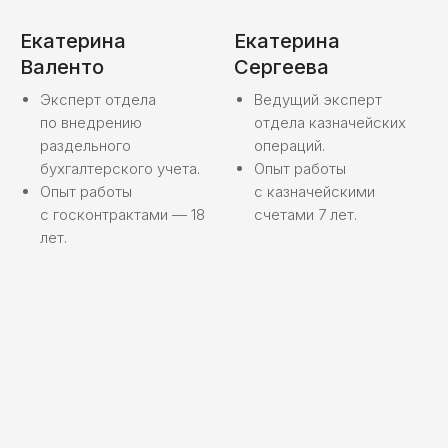
сопровождению
Екатерина
Екатерина
Готовит экономическую отчётность
(например, РКМ) и оказывает
Валенто
Сергеева
аналитическую поддержку, чтобы клиенты
Эксперт отдела
Ведущий эксперт
понимали, как оптимизировать свою
экономическую деятельность.
по внедрению
отдела казначейских
раздельного
операций.
бухгалтерского учета.
Опыт работы
IT отдел
04
Опыт работы
с казначейскими
Отвечает за установку ГИИС «Электронный
с госконтрактами — 18
счетами 7 лет.
бюджет» для наших клиентов и оперативно
лет.
реагирует на сбои в работе системного
обеспечения, гарантируя стабильность
цифровых инструментов.
Преимущества
Почему услуги
казначейского