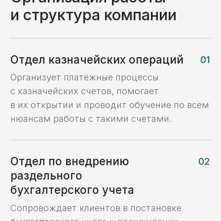
казначейского счета
и осуществление
платежей для
торгово-закупочной
компании
Кейс №2
Сопровождение
платежного
процесса
и раздельный учет
Кейс №3
Платежи
с казначейского
счета в рамках
казначейского
обеспечения
обязательств (КОО)