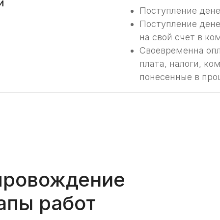
и
Поступление денег
Поступление денег
на свой счет в к
Своевременна опл
плата, налоги, к
понесенные в про
провождение
апы работ