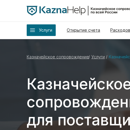
Услуги
Открытие счета
Расходов
Казначейское сопровождение
/
Услуги
/
Казначей
Казначейско
сопровожден
для поставщ