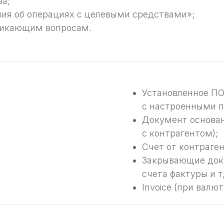
ва;
ия об операциях с целевыми средствами»;
никающим вопросам.
Установленное П
с настроенными 
Документ основан
с контрагентом);
Счет от контраген
Закрывающие доку
счета фактуры и т
Invoice (при валю