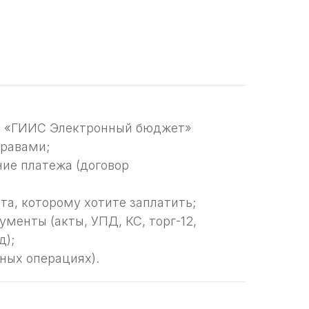
О «ГИИС Электронный бюджет»
правами;
ие платежа (договор
та, которому хотите заплатить;
менты (акты, УПД, КС, торг-12,
д);
тных операциях).