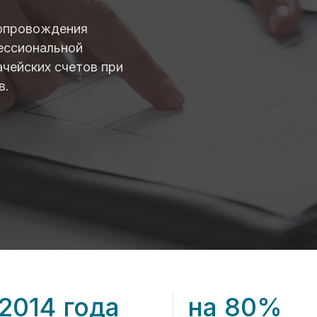
сопровождения
ессиональной
ачейских счетов при
в.
 2014 года
на 80%