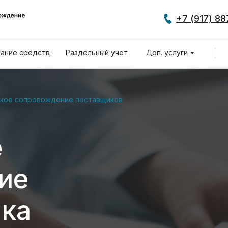
+7 (917) 8
ание средств
Раздельный учет
Доп. услуги
ское сопровождение поставщиков
е
ие
ика