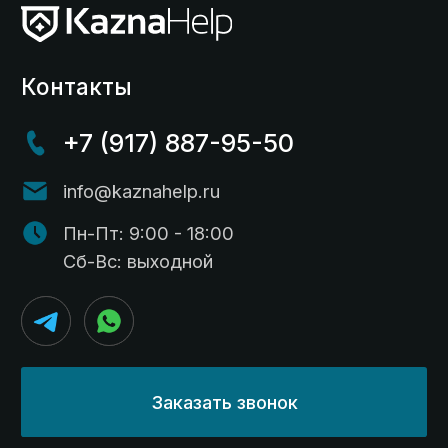
казначейского счета
41 лицевой счет
71 лицевой счет
Казначейское сопровождение
для поставщиков
Казначейское сопровождение субсидий
Казначейское сопровождение ГОЗ
Настройка АСТ ГОЗ
Расходование средств со счета в
департаменте финансов региона
Открытие счета в департаменте финансов
Обучение проведению платежей по
казначейскому счету
Информация
О компании
Кейсы
Блог