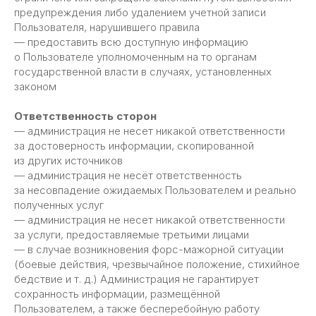
предупреждения либо удалением учетной записи
Пользователя, нарушившего правила
— предоставить всю доступную информацию
о Пользователе уполномоченным на то органам
государственной власти в случаях, установленных
законом
Ответственность сторон
— администрация не несет никакой ответственности
Контакты
за достоверность информации, скопированной
из других источников
+7 (917) 887-95-50
— администрация не несёт ответственность
info@kaznahelp.ru
за несовпадение ожидаемых Пользователем и реально
полученных услуг
Пн-Пт: 9:00 - 18:00
— администрация не несет никакой ответственности
Сб-Вс: выходной
за услуги, предоставляемые третьими лицами
— в случае возникновения форс-мажорной ситуации
(боевые действия, чрезвычайное положение, стихийное
бедствие и т. д.) Администрация не гарантирует
сохранность информации, размещённой
Заказать звонок
Пользователем, а также бесперебойную работу