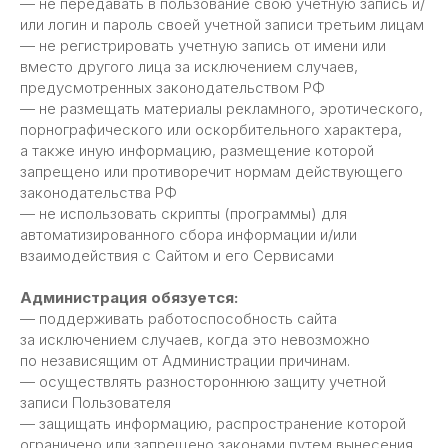
— не передавать в пользование свою учетную запись и/
или логин и пароль своей учетной записи третьим лицам
— не регистрировать учетную запись от имени или
вместо другого лица за исключением случаев,
предусмотренных законодательством РФ
— не размещать материалы рекламного, эротического,
порнографического или оскорбительного характера,
а также иную информацию, размещение которой
запрещено или противоречит нормам действующего
законодательства РФ
— не использовать скрипты (программы) для
автоматизированного сбора информации и/или
взаимодействия с Сайтом и его Сервисами
Администрация обязуется:
Казначейское сопровождение
— поддерживать работоспособность сайта
по всей России
за исключением случаев, когда это невозможно
по независящим от Администрации причинам.
— осуществлять разностороннюю защиту учетной
записи Пользователя
— защищать информацию, распространение которой
ограничено или запрещено законами путем вынесения