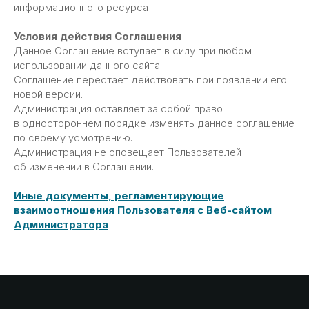
информационного ресурса
Наши публикации
в онлайн-изданиях
Условия действия Соглашения
Данное Соглашение вступает в силу при любом
использовании данного сайта.
Соглашение перестает действовать при появлении его
новой версии.
Услуги
Администрация оставляет за собой право
Бесплатный анализ контракта
в одностороннем порядке изменять данное соглашение
Открытие счёта в казначействе
по своему усмотрению.
Администрация не оповещает Пользователей
Расходование средств
об изменении в Соглашении.
Раздельный учет
Формирование РКМ
Иные документы, регламентирующие
Установка ПО
взаимоотношения Пользователя с Веб-сайтом
Администратора
Получение ЭЦП
Подготовка отчетов по субсидиям и грантам
Резервирование счета
Подготовка к проверкам
Консультации по открытию и ведению