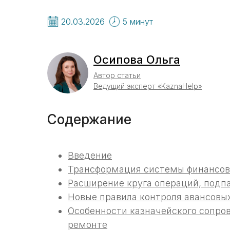
20.03.2026
5 минут
Осипова Ольга
Автор статьи
Ведущий эксперт «KaznaHelp»
Содержание
Введение
Трансформация системы финансово
Расширение круга операций, подп
Новые правила контроля авансовы
Особенности казначейского сопро
ремонте