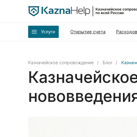
Услуги
Открытие счета
Расходов
Казначейское сопровождение
/
Блог
/
Казнач
Казначейско
нововведени