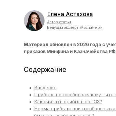
Елена Астахова
Автор статьи
Ведущий эксперт «KaznaHelp»
Материал обновлен в 2026 года с уч
приказов Минфина и Казначейства РФ
Содержание
Введение
Прибыль по гособоронзаказу - что 
Как считать прибыль по ГОЗ?
Норма прибыли при гособоронзака
быть по гособоронзаказу?