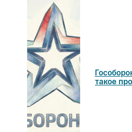
Гособорон
такое пр